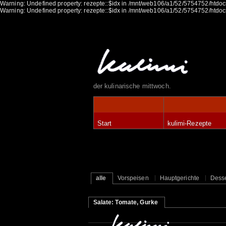
Warning: Undefined property: rezepte::$idx in /mnt/web106/a1/52/5754752/htdocs
Warning: Undefined property: rezepte::$idx in /mnt/web106/a1/52/5754752/htdocs
der kulinarische mittwoch.
Start
kulimi-Rezepte
alle
Vorspeisen
Hauptgerichte
Desse
Salate: Tomate, Gurke