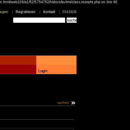
 in /mnt/web106/a1/52/5754752/htdocs/kulimi/class.rezepte.php on line 40
ragen
Registrieren
Kontakt
5543608
Login
suchen