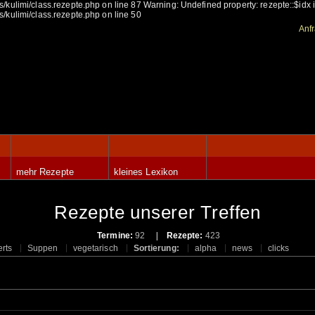
/kulimi/class.rezepte.php on line 87 Warning: Undefined property: rezepte::$idx
/kulimi/class.rezepte.php on line 50
Anf
mehr Rezepte
kleines Lexikon
Rezepte unserer Treffen
Termine:
92
Rezepte:
423
rts
Suppen
vegetarisch
Sortierung:
alpha
news
clicks