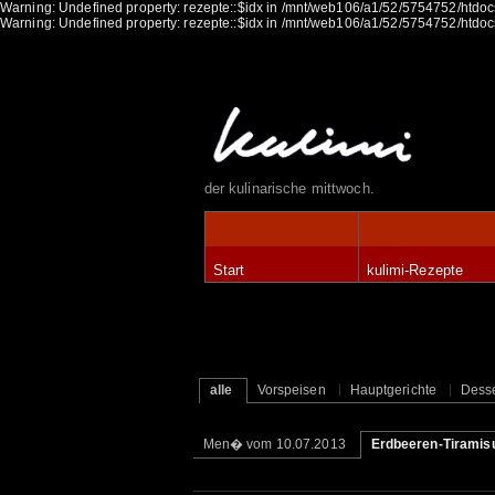
Warning: Undefined property: rezepte::$idx in /mnt/web106/a1/52/5754752/htdocs
Warning: Undefined property: rezepte::$idx in /mnt/web106/a1/52/5754752/htdocs
der kulinarische mittwoch.
Start
kulimi-Rezepte
alle
Vorspeisen
Hauptgerichte
Desse
Men� vom 10.07.2013
Erdbeeren-Tiramis