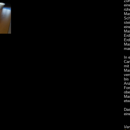
Zun
ein
rüh
Mas
Sch
ste
ein
Mas
Erd
Erd
Mas
mar
In 
Can
mit
Mas
ver
bis
Anz
For
obe
Mas
etw
Das
ein
Ver