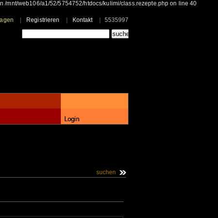
 in /mnt/web106/a1/52/5754752/htdocs/kulimi/class.rezepte.php on line 40
ragen
Registrieren
Kontakt
5535997
Login
suchen