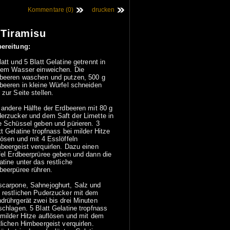
Kommentare (0)
drucken
-Tiramisu
ereitung:
latt und 5 Blatt Gelatine getrennt in
tem Wasser einweichen. Die
beeren waschen und putzen, 500 g
beeren in kleine Würfel schneiden
 zur Seite stellen.
 andere Hälfte der Erdbeeren mit 80 g
erzucker und dem Saft der Limette in
e Schüssel geben und pürieren. 3
tt Gelatine tropfnass bei milder Hitze
lösen und mit 4 Esslöffeln
beergeist verquirlen. Dazu einen
fel Erdbeerprüree geben und dann die
atine unter das restliche
beerpüree rühren.
carpone, Sahnejoghurt, Salz und
 restlichen Puderzucker mit dem
drührgerät zwei bis drei Minuten
schlagen. 5 Blatt Gelatine tropfnass
 milder Hitze auflösen und mit dem
tlichen Himbeergeist verquirlen.