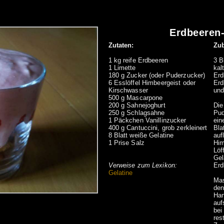
Erdbeeren
Zutaten:
Zub
1 kg reife Erdbeeren
3 B
1 Limette
kal
180 g Zucker (oder Puderzucker)
Erd
6 Esslöffel Himbeergeist oder
Erd
Kirschwasser
und
500 g Mascarpone
200 g Sahnejoghurt
Die
250 g Schlagsahne
Pud
1 Päckchen Vanillinzucker
ein
400 g Cantuccini, grob zerkleinert
Bla
8 Blatt weiße Gelatine
auf
1 Prise Salz
Him
Löf
Gel
Verweise zum Lexikon:
Erd
Gelatine
Mas
den
Han
auf
bei
res