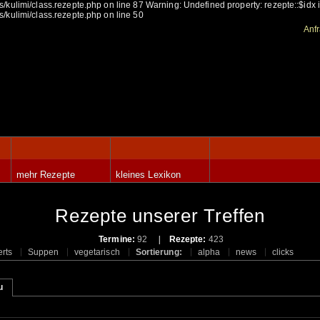
/kulimi/class.rezepte.php on line 87 Warning: Undefined property: rezepte::$idx
/kulimi/class.rezepte.php on line 50
Anf
mehr Rezepte
kleines Lexikon
Rezepte unserer Treffen
Termine:
92
Rezepte:
423
rts
Suppen
vegetarisch
Sortierung:
alpha
news
clicks
u