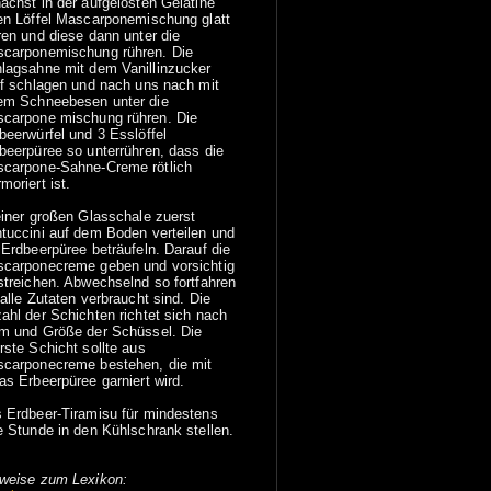
ächst in der aufgelösten Gelatine
en Löffel Mascarponemischung glatt
ren und diese dann unter die
carponemischung rühren. Die
lagsahne mit dem Vanillinzucker
if schlagen und nach uns nach mit
em Schneebesen unter die
carpone mischung rühren. Die
beerwürfel und 3 Esslöffel
beerpüree so unterrühren, dass die
carpone-Sahne-Creme rötlich
moriert ist.
einer großen Glasschale zuerst
tuccini auf dem Boden verteilen und
 Erdbeerpüree beträufeln. Darauf die
carponecreme geben und vorsichtig
streichen. Abwechselnd so fortfahren
 alle Zutaten verbraucht sind. Die
ahl der Schichten richtet sich nach
m und Größe der Schüssel. Die
rste Schicht sollte aus
carponecreme bestehen, die mit
as Erbeerpüree garniert wird.
 Erdbeer-Tiramisu für mindestens
e Stunde in den Kühlschrank stellen.
weise zum Lexikon: