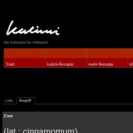
der kulinarische mittwoch.
Start
kulimi-Rezepte
mehr Rezepte
k
Liste
Begriff
Zimt
(lat.: cinnamomum)