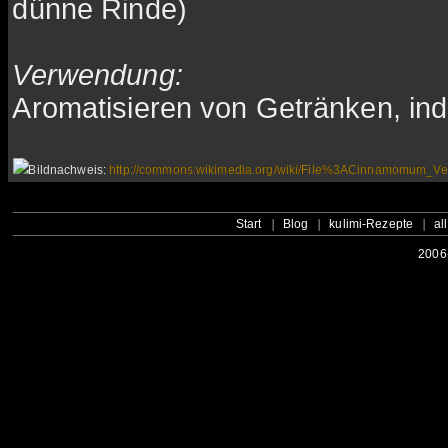
dünne Rinde)
Verwendung:
Aromatisieren von Getränken, ind
Bildnachweis:
http://commons.wikimedia.org/wiki/File%3ACinnamomum_
Start
Blog
kulimi-Rezepte
al
2006-