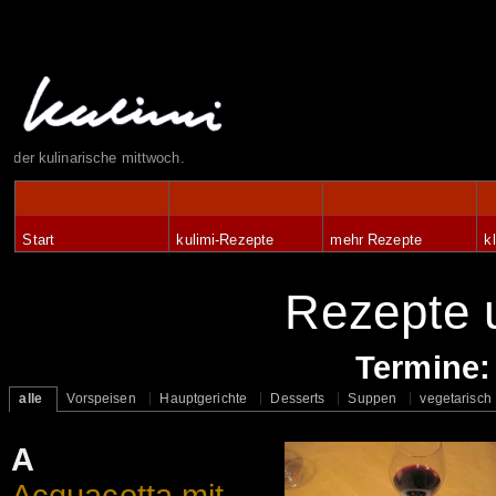
der kulinarische mittwoch.
Start
kulimi-Rezepte
mehr Rezepte
k
Rezepte u
Termine
alle
Vorspeisen
Hauptgerichte
Desserts
Suppen
vegetarisch
A