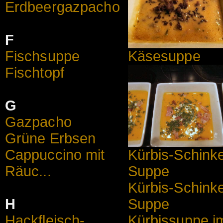
Erdbeergazpacho
F
Fischsuppe
Käsesuppe
Fischtopf
G
Gazpacho
Grüne Erbsen
Cappuccino mit
Kürbis-Schink
Räuc...
Suppe
Kürbis-Schink
H
Suppe
Hackfleisch-
Kürbissuppe i