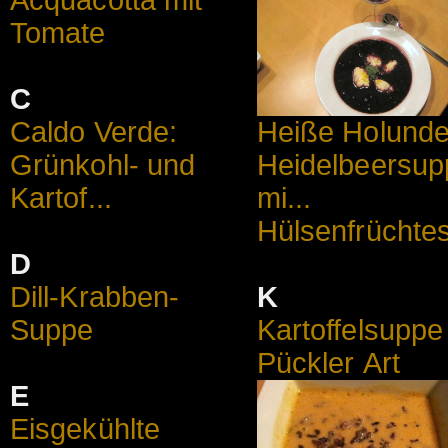
Acquacotta mit
Tomate
C
Caldo Verde:
Heiße Holunde
Grünkohl- und
Heidelbeersup
Kartof...
mi...
Hülsenfrüchte
D
Dill-Krabben-
K
Suppe
Kartoffelsuppe
Pückler Art
E
Eisgekühlte