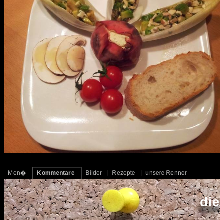
Men�
Kommentare
Bilder
Rezepte
unsere Renner
di