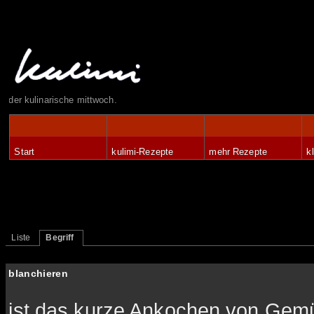
der kulinarische mittwoch.
Start
kulimi-Rezepte
mehr Rezepte
k
Liste
Begriff
blanchieren
ist das kurze Ankochen von Gem