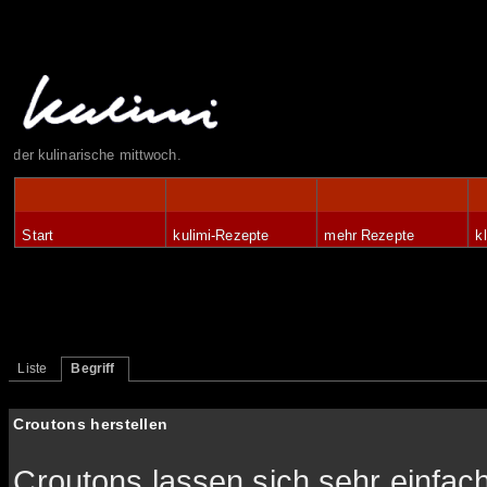
der kulinarische mittwoch.
Start
kulimi-Rezepte
mehr Rezepte
k
Liste
Begriff
Croutons herstellen
Croutons lassen sich sehr einfach