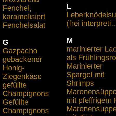
L
Fenchel,
Leberknödels
karamelisiert
(frei interpreti..
Fenchelsalat
M
G
marinierter La
Gazpacho
als Frühlingsro
gebackener
Marinierter
Honig-
Spargel mit
Ziegenkäse
Shrimps
gefüllte
Maronensüpp
Champignons
mit pfeffrigem K
Gefüllte
Maronensupp
Champignons