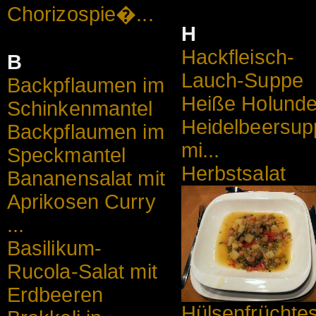
Chorizospie�...
H
Hackfleisch-
B
Lauch-Suppe
Backpflaumen im
Heiße Holunde
Schinkenmantel
Heidelbeersup
Backpflaumen im
mi...
Speckmantel
Herbstsalat
Bananensalat mit
Aprikosen Curry
...
Basilikum-
Rucola-Salat mit
Erdbeeren
Hülsenfrüchte