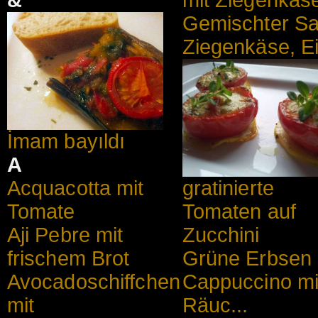
&
mit Ziegenkäs
Gemischter Sal
Ziegenkäse, Ei
İmam bayıldı
A
gratinierte
Acquacotta mit
Tomaten auf
Tomate
Zucchini
Aji Pebre mit
Grüne Erbsen
frischem Brot
Cappuccino mi
Avocadoschiffchen
Räuc...
mit