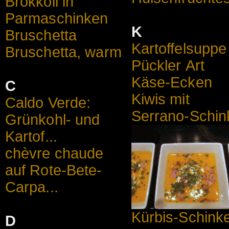
Brokkoli in
Parmaschinken
K
Bruschetta
Kartoffelsuppe
Bruschetta, warm
Pückler Art
Käse-Ecken
C
Kiwis mit
Caldo Verde:
Serrano-Schin
Grünkohl- und
Kartof...
chèvre chaude
auf Rote-Bete-
Carpa...
Kürbis-Schink
D