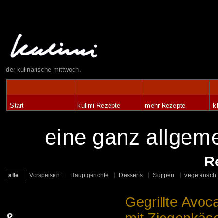
der kulinarische mittwoch.
Start
kulimi-Rezepte
mehr Rezepte
k
eine ganz allge
R
alle
Vorspeisen
Hauptgerichte
Desserts
Suppen
vegetarisch
Gegrillte Avoc