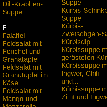
Suppe
Dill-Krabben-
Kürbis-Schink
Suppe
Suppe
Kürbis-
F
Zwetschgen-Sa
Falaffel
Kürbisdip
Feldsalat mit
Kürbissuppe m
Fenchel und
gerösteten Kür
Granatapfel
Kürbissuppe m
Feldsalat mit
Ingwer, Chili
Granatapfel im
und...
Käse...
Kürbissuppe m
Feldsalat mit
Zimt und Ingw
Mango und
Mozzarella