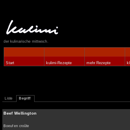
der kulinarische mittwoch.
Start
kulimi-Rezepte
mehr Rezepte
k
Liste
Begriff
Beef Wellington
Boeuf en croûte