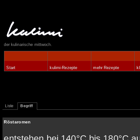
der kulinarische mittwoch.
Start
kulimi-Rezepte
mehr Rezepte
k
Liste
Begriff
Röstaromen
entstehen bei 140°C bis 180°C a